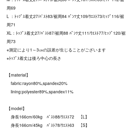
周69
L ：ﾄｯﾌﾟｽ着丈27/ﾊﾞｽﾄ83/裾周84 ﾊﾟﾝﾂ丈109/ｳｴｽﾄ73/ﾋｯﾌﾟ116/裾
周71
XL：ﾄｯﾌﾟｽ着丈27/ﾊﾞｽﾄ87/裾周88 ﾊﾟﾝﾂ丈111/ｳｴｽﾄ77/ﾋｯﾌﾟ120/裾
周73
※測定により1～3㎝の誤差が生じることがございます
※ﾄｯﾌﾟｽ着丈は後ろ中心の長さ
【material】
fabric:rayon80%,spandex20%
lining:polyester89%,spandex11%
【model】
身長166cm/60kg ﾊﾞｽﾄ88/ｳｴｽﾄ72 【L】
身長166cm/45kg ﾊﾞｽﾄ78/ｳｴｽﾄ63 【S】