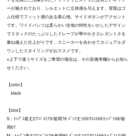
ーが施されており、シルエットに立体感を与えます。背面はゴ
ム仕様でフィット感のある着心地。サイドボタンがアクセント
です。ワイドパンツは柔らかい生地の特性をいかしたデザイン
で２タックのたっぷりしたドレープが華やかさエレガントさを
兼ね備えた仕上がりです。スニーカーを合わせてカジュアルダ
ウンしたスタイリングがおススメです。
※上下で違うサイズをご希望の場合は、その旨備考欄からお知ら
せください。
【color】
black
【size】
S：ﾄｯﾌﾟｽ着丈27/ﾊﾞｽﾄ75/裾周76 ﾊﾟﾝﾂ丈105/ｳｴｽﾄ65/ﾋｯﾌﾟ108/裾
周67
M：ﾄｯﾌﾟｽ着丈27/ﾊﾞｽﾄ79/裾周80 ﾊﾟﾝﾂ丈107/ｳｴｽﾄ69/ﾋｯﾌﾟ112/裾