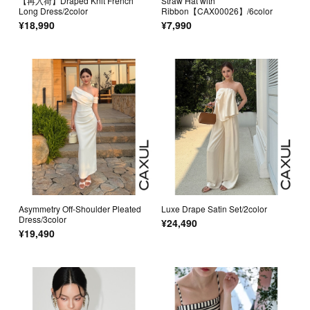
【再入荷】Draped Knit French
Straw Hat with
Long Dress/2color
Ribbon【CAX00026】/6color
¥18,990
¥7,990
Asymmetry Off-Shoulder Pleated
Luxe Drape Satin Set/2color
Dress/3color
¥24,490
¥19,490