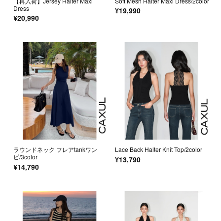
【再入荷】Jersey Halter Maxi
Soft Mesh Halter Maxi Dress/2color
Dress
¥19,990
¥20,990
ラウンドネック フレアtankワン
Lace Back Halter Knit Top/2color
ピ/3color
¥13,790
¥14,790