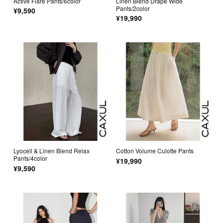
Active Flare Pants/6color
Linen Blend Drape Wide
Pants/2color
¥9,590
¥19,990
Lyocell & Linen Blend Relax
Cotton Volume Culotte Pants
Pants/4color
¥19,990
¥9,590