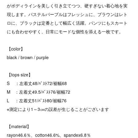
がボディラインを美しく引き立てつつ、硬すぎない着心地を実
現します。パステルパープルはフレッシュに、ブラウンはレト
ロに、ブラックは定番として幅広く活躍。パンツにもスカート
にも合わせやすく、日常にモードな個性を添える一枚です。
【color】
black / brown / purple
【tops size】
S ：左着丈48/ﾊﾞｽﾄ72/裾幅68
M ：左着丈49.5/ﾊﾞｽﾄ76/裾幅72
L ：左着丈51/ﾊﾞｽﾄ80/裾幅76
※測定により1～3㎝の誤差が生じることがございます
【material】
rayon46.6％、cotton46.6%、spandex6.8％