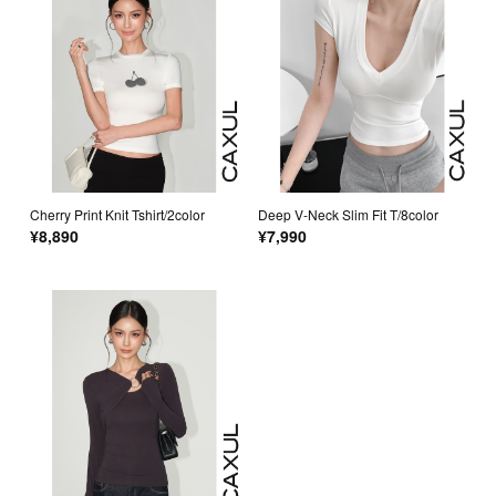
Cherry Print Knit Tshirt/2color
Deep V-Neck Slim Fit T/8color
¥8,890
¥7,990