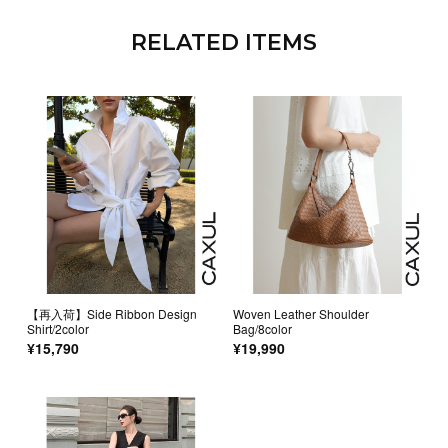
RELATED ITEMS
【再入荷】Side Ribbon Design
Woven Leather Shoulder
Shirt/2color
Bag/8color
¥15,790
¥19,990