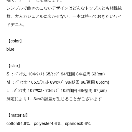
シンプルで飽きのこないデザインはどんなトップスとも相性抜
群。大人カジュアルに欠かせない、一本は持っておきたいワイ
ドデニム。
【color】
blue
【size】
S ：ﾊﾟﾝﾂ丈 104/ｳｴｽﾄ 65/ﾋｯﾌﾟ 94/腿回 64/裾周 63(cm)
M ：ﾊﾟﾝﾂ丈 105.5/ｳｴｽﾄ 69/ﾋｯﾌﾟ 98/腿回 66/裾周 65(cm)
L ：ﾊﾟﾝﾂ丈 107/ｳｴｽﾄ 73/ﾋｯﾌﾟ 102/腿回 68/裾周 67(cm)
測定により1～3㎝の誤差が生じることがございます
【material】
cotton94.8%、polyester4.6％、spandex0.6%