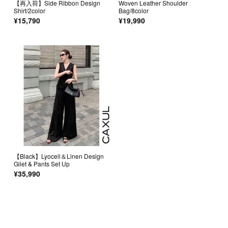
【再入荷】Side Ribbon Design
Woven Leather Shoulder
Shirt/2color
Bag/8color
¥15,790
¥19,990
【Black】Lyocell＆Linen Design
Gilet & Pants Set Up
¥35,990