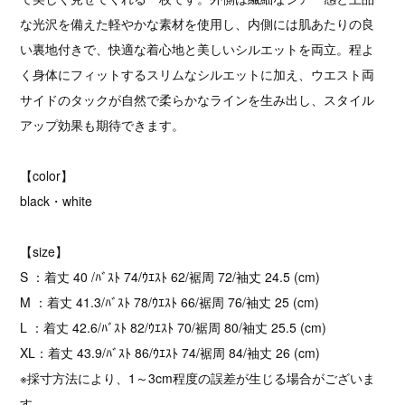
な光沢を備えた軽やかな素材を使用し、内側には肌あたりの良
い裏地付きで、快適な着心地と美しいシルエットを両立。程よ
く身体にフィットするスリムなシルエットに加え、ウエスト両
サイドのタックが自然で柔らかなラインを生み出し、スタイル
アップ効果も期待できます。
【color】
black・white
【size】
S ：着丈 40 /ﾊﾞｽﾄ 74/ｳｴｽﾄ 62/裾周 72/袖丈 24.5 (cm)
M ：着丈 41.3/ﾊﾞｽﾄ 78/ｳｴｽﾄ 66/裾周 76/袖丈 25 (cm)
L ：着丈 42.6/ﾊﾞｽﾄ 82/ｳｴｽﾄ 70/裾周 80/袖丈 25.5 (cm)
XL：着丈 43.9/ﾊﾞｽﾄ 86/ｳｴｽﾄ 74/裾周 84/袖丈 26 (cm)
※採寸方法により、1～3cm程度の誤差が生じる場合がございま
す。