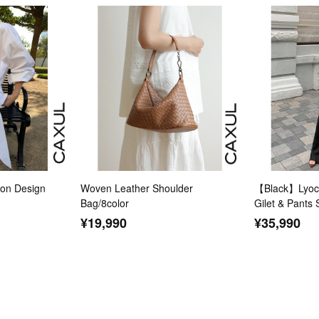
n Design
Woven Leather Shoulder
【Black】Lyoce
Bag/8color
Gilet & Pants 
¥19,990
¥35,990