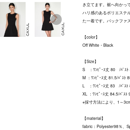
き立てます。裾へ向かっ
ハリ感のあるポリエステ
た一着です。バックファ
【color】
Off White・Black
【Size】
S ：ﾜﾝﾋﾟｰｽ丈 80 /ﾊﾞｽﾄ 8
M ：ﾜﾝﾋﾟｰｽ丈 81.5/ﾊﾞｽﾄ 8
L ：ﾜﾝﾋﾟｰｽ丈 83 /ﾊﾞｽﾄ 8
XL ：ﾜﾝﾋﾟｰｽ丈 84.5/ﾊﾞｽﾄ 
※採寸方法により、1～3
【material】
fabric：Polyester98％、