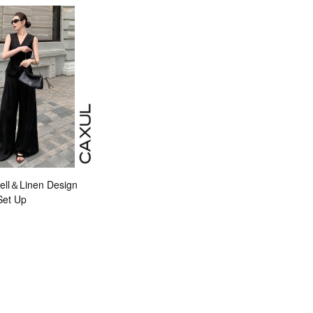
ll＆Linen Design
Set Up