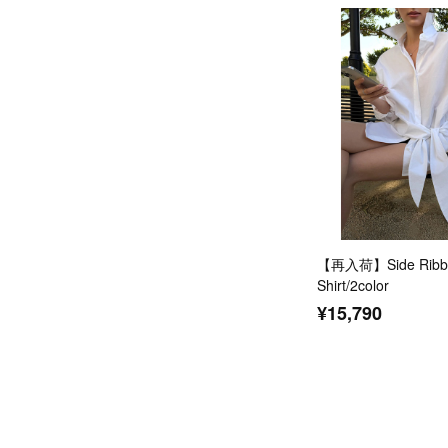
【再入荷】Side Ribbo
Shirt/2color
¥15,790