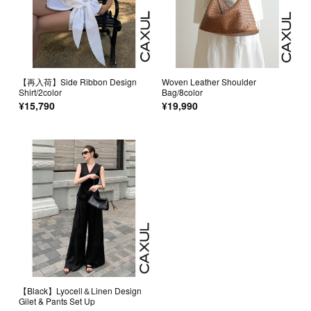
【再入荷】Side Ribbon Design
Woven Leather Shoulder
Shirt/2color
Bag/8color
¥15,790
¥19,990
【Black】Lyocell＆Linen Design
Gilet & Pants Set Up