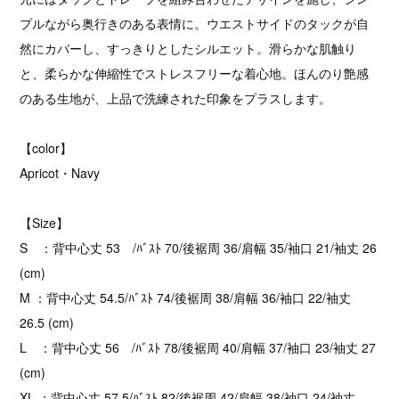
プルながら奥行きのある表情に。ウエストサイドのタックが自
然にカバーし、すっきりとしたシルエット。滑らかな肌触り
と、柔らかな伸縮性でストレスフリーな着心地。ほんのり艶感
のある生地が、上品で洗練された印象をプラスします。
【color】
Apricot・Navy
【Size】
S ：背中心丈 53 /ﾊﾞｽﾄ 70/後裾周 36/肩幅 35/袖口 21/袖丈 26
(cm)
M ：背中心丈 54.5/ﾊﾞｽﾄ 74/後裾周 38/肩幅 36/袖口 22/袖丈
26.5 (cm)
L ：背中心丈 56 /ﾊﾞｽﾄ 78/後裾周 40/肩幅 37/袖口 23/袖丈 27
(cm)
XL ：背中心丈 57.5/ﾊﾞｽﾄ 82/後裾周 42/肩幅 38/袖口 24/袖丈