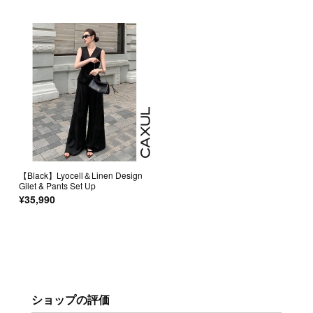
【Black】Lyocell＆Linen Design
Gilet & Pants Set Up
¥35,990
ショップの評価