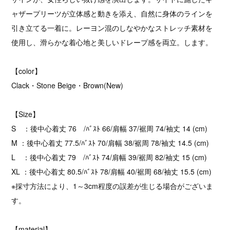
ャザープリーツが立体感と動きを添え、自然に身体のラインを
引き立てる一着に。レーヨン混のしなやかなストレッチ素材を
使用し、滑らかな着心地と美しいドレープ感を両立。します。
【color】
Clack・Stone Beige・Brown(New)
【Size】
S ：後中心着丈 76 /ﾊﾞｽﾄ 66/肩幅 37/裾周 74/袖丈 14 (cm)
M ：後中心着丈 77.5/ﾊﾞｽﾄ 70/肩幅 38/裾周 78/袖丈 14.5 (cm)
L ：後中心着丈 79 /ﾊﾞｽﾄ 74/肩幅 39/裾周 82/袖丈 15 (cm)
XL ：後中心着丈 80.5/ﾊﾞｽﾄ 78/肩幅 40/裾周 68/袖丈 15.5 (cm)
※採寸方法により、1～3cm程度の誤差が生じる場合がございま
す。
【material】