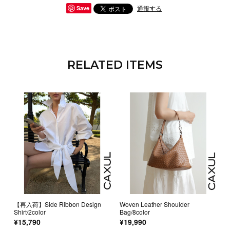
通報する
Save
RELATED ITEMS
【再入荷】Side Ribbon Design
Woven Leather Shoulder
Shirt/2color
Bag/8color
¥15,790
¥19,990