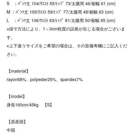
S ：ﾊﾟﾝﾂ丈 104/ｳｴｽﾄ 55/ﾋｯﾌﾟ 73/太腿周 46/裾幅 61 (cm)
M ：ﾊﾟﾝﾂ丈 105/ｳｴｽﾄ 59/ﾋｯﾌﾟ 77/太腿周 48/裾幅 63 (cm)
L ：ﾊﾟﾝﾂ丈 106/ｳｴｽﾄ 63/ﾋｯﾌﾟ 81/太腿周 50/裾幅 65 (cm)
※採寸方法により、1～3cm程度の誤差が生じる場合がございま
す。
※上下違うサイズをご希望の場合は、その旨備考欄にご記入くだ
さい。
【material】
rayon68%、polyester25%、spandex7%
【model】
身長160cm/45kg 【S】
【原産国】
中国