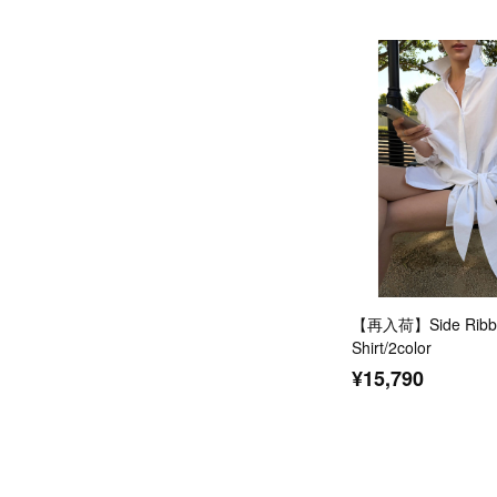
【再入荷】Side Ribbo
Shirt/2color
¥15,790