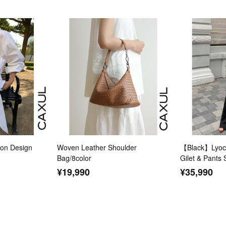
n Design
Woven Leather Shoulder
【Black】Lyoce
Bag/8color
Gilet & Pants 
¥19,990
¥35,990