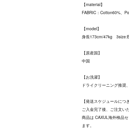
【material】
FABRIC：Cotton60%、Po
【model】
身長173cm/47kg 3size:
【原産国】
中国
【お洗濯】
ドライクリーニング推奨
【発送スケジュールにつ
ご入金完了後、ご注文い
商品は CAXUL海外検
ます。