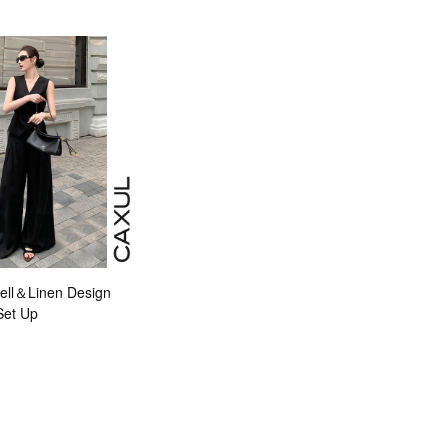
ll＆Linen Design
Set Up