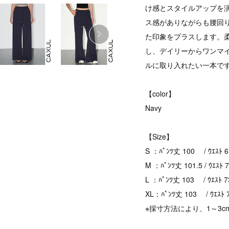
け感とスタイルアップを
ス感がありながらも腰回
た印象をプラスします。
し、デイリーからワンマ
ルに取り入れたい一本で
【color】
Navy
【Size】
S ：ﾊﾟﾝﾂ丈 100 / ｳｴｽﾄ 67
M ：ﾊﾟﾝﾂ丈 101.5 / ｳｴｽﾄ 7
L ：ﾊﾟﾝﾂ丈 103 / ｳｴｽﾄ 73
XL：ﾊﾟﾝﾂ丈 103 / ｳｴｽﾄ 77
※採寸方法により、1～3