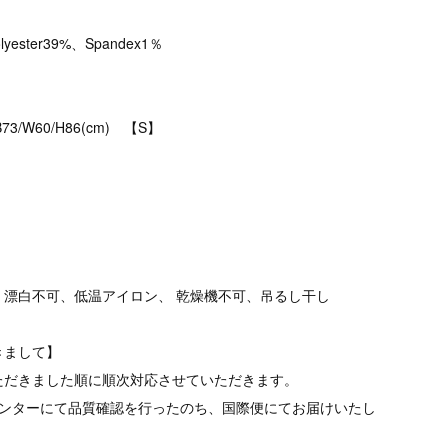
lyester39%、Spandex1％
B73/W60/H86(cm) 【S】
、漂白不可、低温アイロン、 乾燥機不可、吊るし干し
きまして】
ただきました順に順次対応させていただきます。
品センターにて品質確認を行ったのち、国際便にてお届けいたし