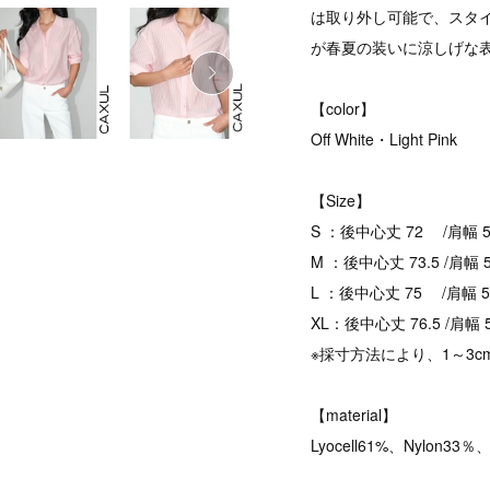
は取り外し可能で、スタ
が春夏の装いに涼しげな
【color】
Off White・Light Pink
【Size】
S ：後中心丈 72 /肩幅 52 
M ：後中心丈 73.5 /肩幅 53
L ：後中心丈 75 /肩幅 54.4
XL：後中心丈 76.5 /肩幅 55
※採寸方法により、1～3
【material】
Lyocell61%、Nylon33％、