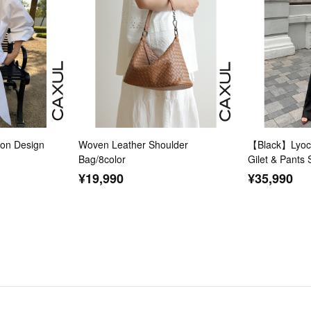
n Design
Woven Leather Shoulder
【Black】Lyoce
Bag/8color
Gilet & Pants 
¥19,990
¥35,990