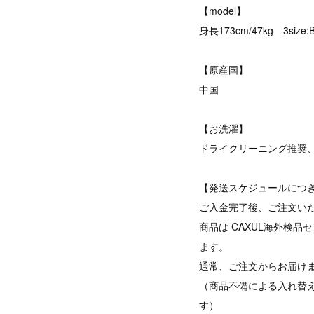
【model】
身長173cm/47kg 3size:
【原産国】
中国
【お洗濯】
ドライクリーニング推奨
【発送スケジュールにつ
ご入金完了後、ご注文い
商品は CAXUL海外検
ます。
通常、ご注文からお届けま
（商品不備による入れ替
す）