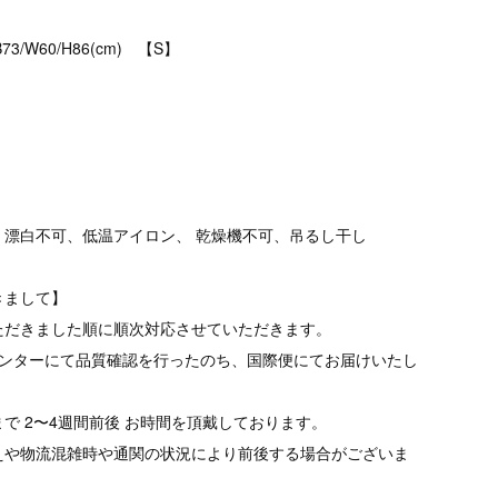
B73/W60/H86(cm) 【S】
、漂白不可、低温アイロン、 乾燥機不可、吊るし干し
きまして】
ただきました順に順次対応させていただきます。
品センターにて品質確認を行ったのち、国際便にてお届けいたし
で 2〜4週間前後 お時間を頂戴しております。
えや物流混雑時や通関の状況により前後する場合がございま