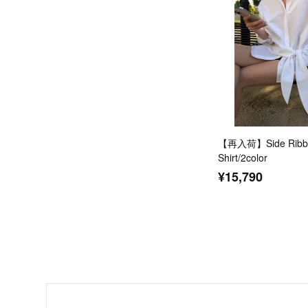
【再入荷】Side Ribbo
Shirt/2color
¥15,790