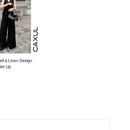
ll＆Linen Design
Set Up