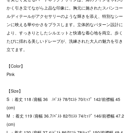
かく引き立てながら上品な印象に。胸元に施されたスパンコー
ルディテールがアクセサリーのような輝きを添え、特別なシー
ンに映える華やかさをプラスします。立体的なパターン設計に
より、すっきりとしたシルエットと快適な着心地を両立。歩く
たびに揺れる美しいドレープが、洗練された大人の魅力を引き
立てます。
【Color】
Pink
【Size】
S ：着丈 118 /肩幅 36 /ﾊﾞｽﾄ 78/ｳｴｽﾄ 70/ﾋｯﾌﾟ 142/前襟幅 45
(cm)
M ：着丈 119 /肩幅 36.7/ﾊﾞｽﾄ 82/ｳｴｽﾄ 74/ﾋｯﾌﾟ 146/前襟幅 47.2
(cm)
L ：着丈 120 /肩幅 37.4/ﾊﾞｽﾄ 86/ｳｴｽﾄ 78/ﾋｯﾌﾟ 150/前襟幅 49.4