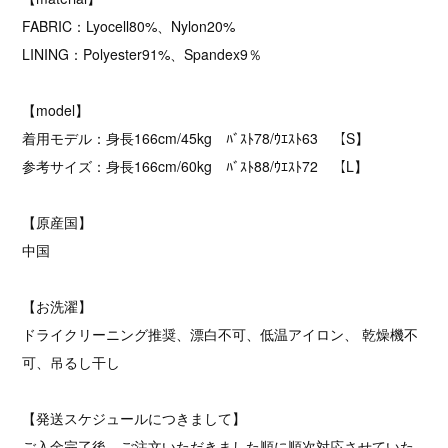
FABRIC：Lyocell80%、Nylon20%
LINING：Polyester91%、Spandex9％
【model】
着用モデル：身長166cm/45kg ﾊﾞｽﾄ78/ｳｴｽﾄ63 【S】
参考サイズ：身長166cm/60kg ﾊﾞｽﾄ88/ｳｴｽﾄ72 【L】
【原産国】
中国
【お洗濯】
ドライクリーニング推奨、漂白不可、低温アイロン、 乾燥機不
可、吊るし干し
【発送スケジュールにつきまして】
ご入金完了後、ご注文いただきました順に順次対応させていた