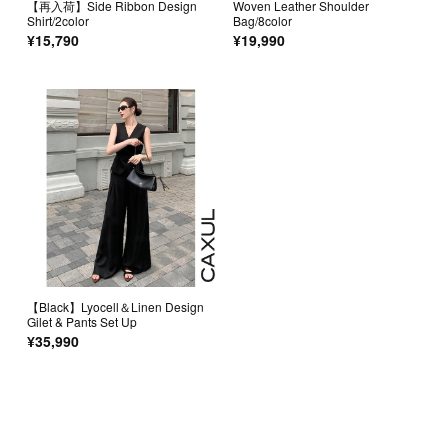
【再入荷】Side Ribbon Design
Woven Leather Shoulder
Shirt/2color
Bag/8color
¥15,790
¥19,990
【Black】Lyocell＆Linen Design
Gilet & Pants Set Up
¥35,990