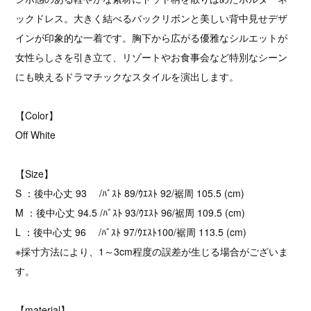
ックドレス。大きく結べるバックリボンと美しい背中見せデザ
インが印象的な一着です。胸下から広がる優雅なシルエットが
女性らしさを引き立て、リゾートやお食事会など特別なシーン
にも映えるドラマチックなスタイルを演出します。
【Color】
Off White
【Size】
S ：後中心丈 93 /ﾊﾞｽﾄ 89/ｳｴｽﾄ 92/裾周 105.5 (cm)
M ：後中心丈 94.5 /ﾊﾞｽﾄ 93/ｳｴｽﾄ 96/裾周 109.5 (cm)
L ：後中心丈 96 /ﾊﾞｽﾄ 97/ｳｴｽﾄ100/裾周 113.5 (cm)
※採寸方法により、1～3cm程度の誤差が生じる場合がございま
す。
【material】