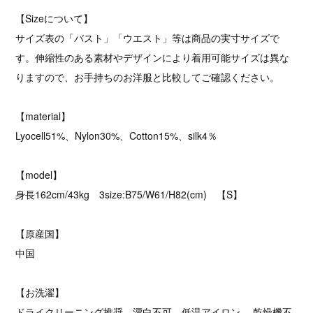
【Sizeについて】
サイズ表の「バスト」「ウエスト」等は商品の実寸サイズで
す。伸縮性のある素材やデザインにより着用可能サイズは異な
りますので、お手持ちのお洋服と比較してご確認ください。
【material】
Lyocell51%、Nylon30%、Cotton15%、silk4％
【model】
身長162cm/43kg 3size:B75/W61/H82(cm) 【S】
【原産国】
中国
【お洗濯】
ドライクリーニング推奨、漂白不可、低温アイロン、 乾燥機不