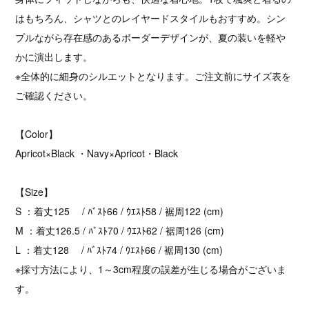
はもちろん、シャツとのレイヤードスタイルもおすすめ。シン
プルながら存在感のあるボーダーデザインが、夏の装いを軽や
かに演出します。
※全体的に細身のシルエットとなります。ご注文前にサイズ表を
ご確認ください。
【Color】
Apricot×Black ・Navy×Apricot・Black
【Size】
S ：着丈125 / ﾊﾞｽﾄ66 / ｳｴｽﾄ58 / 裾周122 (cm)
M ：着丈126.5 / ﾊﾞｽﾄ70 / ｳｴｽﾄ62 / 裾周126 (cm)
L ：着丈128 / ﾊﾞｽﾄ74 / ｳｴｽﾄ66 / 裾周130 (cm)
※採寸方法により、1～3cm程度の誤差が生じる場合がございま
す。