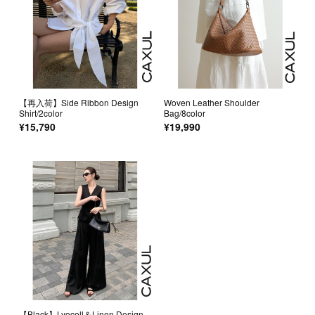
【再入荷】Side Ribbon Design
Woven Leather Shoulder
Shirt/2color
Bag/8color
¥15,790
¥19,990
【Black】Lyocell＆Linen Design