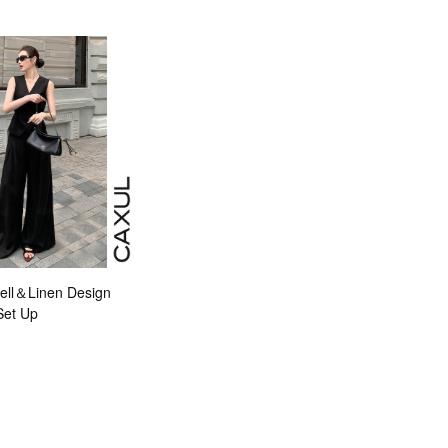
ll＆Linen Design
Set Up