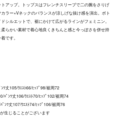
ットアップ。トップスはフレンチスリーブで二の腕をさりげ
ツカラー×Vネックのバランスが涼しげな抜け感を演出。ボト
イドシルエットで、裾にかけて広がるラインがフェミニン。
と柔らかい素材で着心地良くきちんと感と今っぽさを併せ持
一着です。
ﾟﾝﾂ丈105/ｳｴｽﾄ66/ﾋｯﾌﾟ98/裾周72
0/ﾊﾟﾝﾂ丈106/ｳｴｽﾄ70/ﾋｯﾌﾟ102/裾周74
/ﾊﾟﾝﾂ丈107/ｳｴｽﾄ74/ﾋｯﾌﾟ106/裾周76
差が生じることがございます