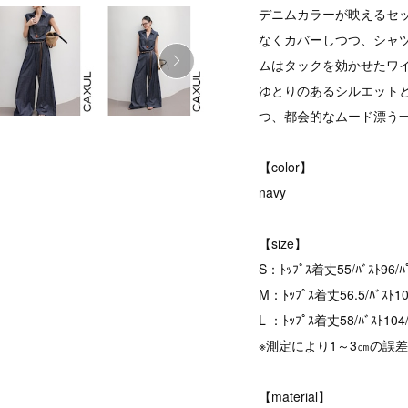
デニムカラーが映えるセ
なくカバーしつつ、シャ
ムはタックを効かせたワ
ゆとりのあるシルエット
つ、都会的なムード漂う
【color】
navy
【size】
S：ﾄｯﾌﾟｽ着丈55/ﾊﾞｽﾄ96/ﾊ
M：ﾄｯﾌﾟｽ着丈56.5/ﾊﾞｽﾄ10
L ：ﾄｯﾌﾟｽ着丈58/ﾊﾞｽﾄ104
※測定により1～3㎝の誤
【material】