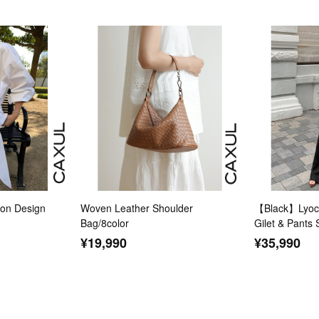
n Design
Woven Leather Shoulder
【Black】Lyoce
Bag/8color
Gilet & Pants 
¥19,990
¥35,990