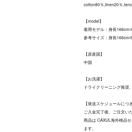
cotton80％,linen20％,ten
【model】
着用モデル：身長166cm/45
参考サイズ：身長166cm/60k
【原産国】
中国
【お洗濯】
ドライクリーニング推奨
【発送スケジュールにつ
ご入金完了後、ご注文い
商品は CAXUL海外検
ます。