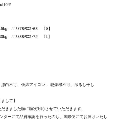
cel10％
kg ﾊﾞｽﾄ78/ｳｴｽﾄ63 【S】
g ﾊﾞｽﾄ88/ｳｴｽﾄ72 【L】
、漂白不可、低温アイロン、 乾燥機不可、吊るし干し
きまして】
ただきました順に順次対応させていただきます。
品センターにて品質確認を行ったのち、国際便にてお届けいたし