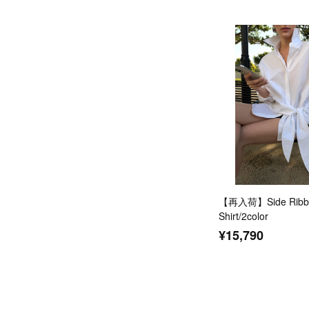
【再入荷】Side Ribbo
Shirt/2color
¥15,790