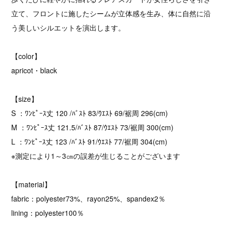
立て、フロントに施したシームが立体感を生み、体に自然に沿
う美しいシルエットを演出します。
【color】
apricot・black
【size】
S ：ﾜﾝﾋﾟｰｽ丈 120 /ﾊﾞｽﾄ 83/ｳｴｽﾄ 69/裾周 296(cm)
M ：ﾜﾝﾋﾟｰｽ丈 121.5/ﾊﾞｽﾄ 87/ｳｴｽﾄ 73/裾周 300(cm)
L ：ﾜﾝﾋﾟｰｽ丈 123 /ﾊﾞｽﾄ 91/ｳｴｽﾄ 77/裾周 304(cm)
※測定により1～3㎝の誤差が生じることがございます
【material】
fabric：polyester73%、rayon25%、spandex2％
lining：polyester100％