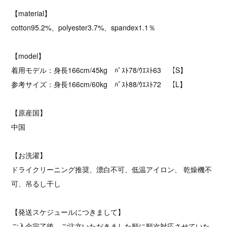
【material】
cotton95.2%、polyester3.7%、spandex1.1％
【model】
着用モデル：身長166cm/45kg ﾊﾞｽﾄ78/ｳｴｽﾄ63 【S】
参考サイズ：身長166cm/60kg ﾊﾞｽﾄ88/ｳｴｽﾄ72 【L】
【原産国】
中国
【お洗濯】
ドライクリーニング推奨、漂白不可、低温アイロン、 乾燥機不
可、吊るし干し
【発送スケジュールにつきまして】
ご入金完了後、ご注文いただきました順に順次対応させていた