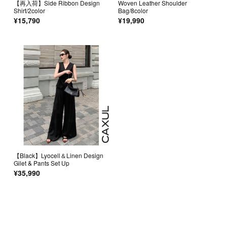
【再入荷】Side Ribbon Design
Woven Leather Shoulder
Shirt/2color
Bag/8color
¥15,790
¥19,990
【Black】Lyocell＆Linen Design
Gilet & Pants Set Up
¥35,990