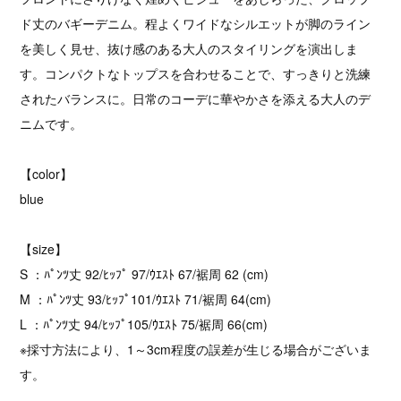
ド丈のバギーデニム。程よくワイドなシルエットが脚のライン
を美しく見せ、抜け感のある大人のスタイリングを演出しま
す。コンパクトなトップスを合わせることで、すっきりと洗練
されたバランスに。日常のコーデに華やかさを添える大人のデ
ニムです。
【color】
blue
【size】
S ：ﾊﾟﾝﾂ丈 92/ﾋｯﾌﾟ 97/ｳｴｽﾄ 67/裾周 62 (cm)
M ：ﾊﾟﾝﾂ丈 93/ﾋｯﾌﾟ101/ｳｴｽﾄ 71/裾周 64(cm)
L ：ﾊﾟﾝﾂ丈 94/ﾋｯﾌﾟ105/ｳｴｽﾄ 75/裾周 66(cm)
※採寸方法により、1～3cm程度の誤差が生じる場合がございま
す。