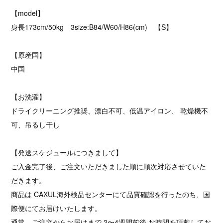
【model】
身長173cm/50kg 3size:B84/W60/H86(cm) 【S】
【原産国】
中国
【お洗濯】
ドライクリーニング推奨、漂白不可、低温アイロン、 乾燥機不
可、吊るし干し
【発送スケジュールにつきまして】
ご入金完了後、ご注文いただきました順に順次対応させていた
だきます。
商品は CAXUL海外検品センターにて品質確認を行ったのち、国
際便にてお届けいたします。
通常、ご注文からお届けまで 2〜4週間前後 お時間を頂戴してお