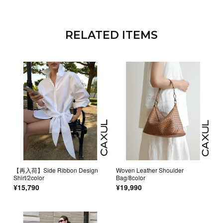
RELATED ITEMS
【再入荷】Side Ribbon Design
Woven Leather Shoulder
Shirt/2color
Bag/8color
¥15,790
¥19,990