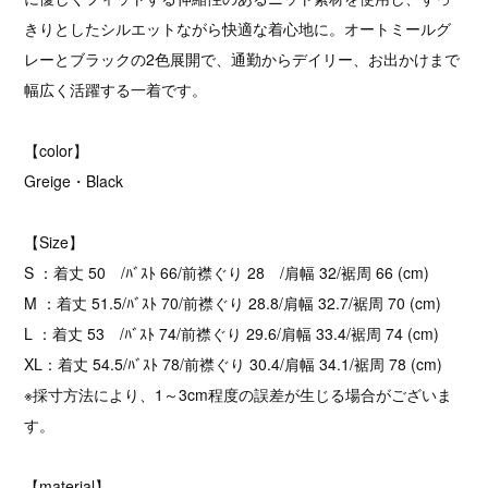
きりとしたシルエットながら快適な着心地に。オートミールグ
レーとブラックの2色展開で、通勤からデイリー、お出かけまで
幅広く活躍する一着です。
【color】
Greige・Black
【Size】
S ：着丈 50 /ﾊﾞｽﾄ 66/前襟ぐり 28 /肩幅 32/裾周 66 (cm)
M ：着丈 51.5/ﾊﾞｽﾄ 70/前襟ぐり 28.8/肩幅 32.7/裾周 70 (cm)
L ：着丈 53 /ﾊﾞｽﾄ 74/前襟ぐり 29.6/肩幅 33.4/裾周 74 (cm)
XL：着丈 54.5/ﾊﾞｽﾄ 78/前襟ぐり 30.4/肩幅 34.1/裾周 78 (cm)
※採寸方法により、1～3cm程度の誤差が生じる場合がございま
す。
【material】