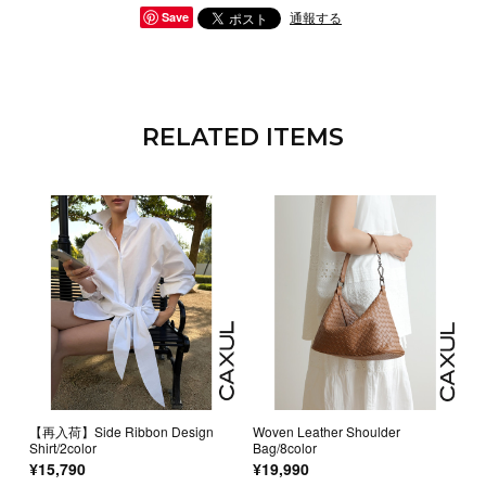
通報する
Save
RELATED ITEMS
【再入荷】Side Ribbon Design
Woven Leather Shoulder
Shirt/2color
Bag/8color
¥15,790
¥19,990