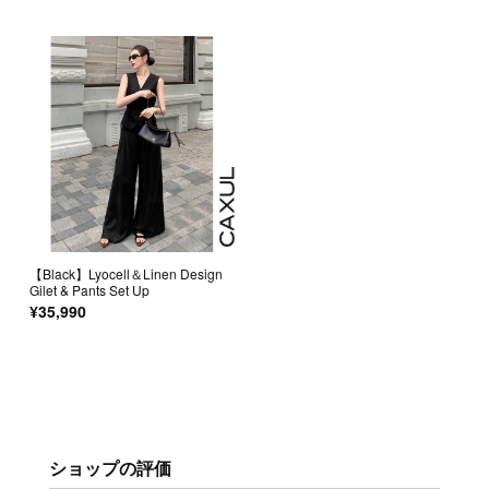
【Black】Lyocell＆Linen Design
Gilet & Pants Set Up
¥35,990
ショップの評価