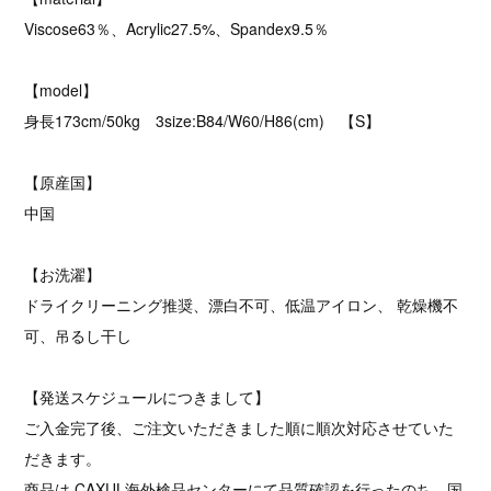
Viscose63％、Acrylic27.5%、Spandex9.5％
【model】
身長173cm/50kg 3size:B84/W60/H86(cm) 【S】
【原産国】
中国
【お洗濯】
ドライクリーニング推奨、漂白不可、低温アイロン、 乾燥機不
可、吊るし干し
【発送スケジュールにつきまして】
ご入金完了後、ご注文いただきました順に順次対応させていた
だきます。
商品は CAXUL海外検品センターにて品質確認を行ったのち、国