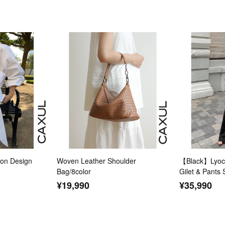
n Design
Woven Leather Shoulder
【Black】Lyoce
Bag/8color
Gilet & Pants 
¥19,990
¥35,990