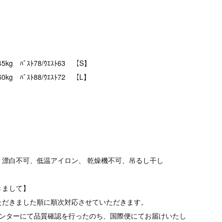
kg ﾊﾞｽﾄ78/ｳｴｽﾄ63 【S】
g ﾊﾞｽﾄ88/ｳｴｽﾄ72 【L】
、漂白不可、低温アイロン、 乾燥機不可、吊るし干し
きまして】
ただきました順に順次対応させていただきます。
品センターにて品質確認を行ったのち、国際便にてお届けいたし