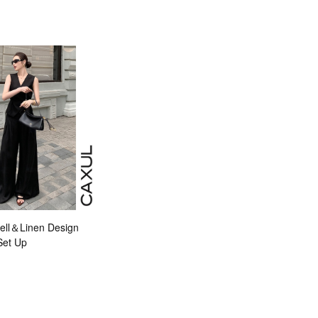
ll＆Linen Design
Set Up