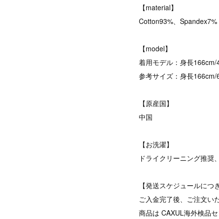
【material】
Cotton93%、Spandex7%
【model】
着用モデル：身長166cm/45
参考サイズ：身長166cm/60k
【原産国】
中国
【お洗濯】
ドライクリーニング推奨
【発送スケジュールにつ
ご入金完了後、ご注文い
商品は CAXUL海外検