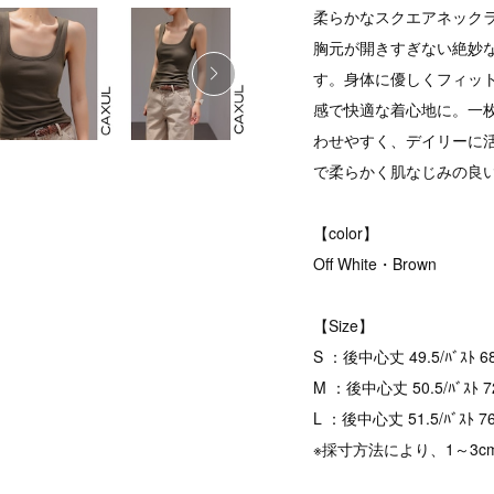
柔らかなスクエアネック
胸元が開きすぎない絶妙
す。身体に優しくフィッ
感で快適な着心地に。一
わせやすく、デイリーに
で柔らかく肌なじみの良
【color】
Off White・Brown
【Size】
S ：後中心丈 49.5/ﾊﾞｽﾄ 68
M ：後中心丈 50.5/ﾊﾞｽﾄ 7
L ：後中心丈 51.5/ﾊﾞｽﾄ 76
※採寸方法により、1～3