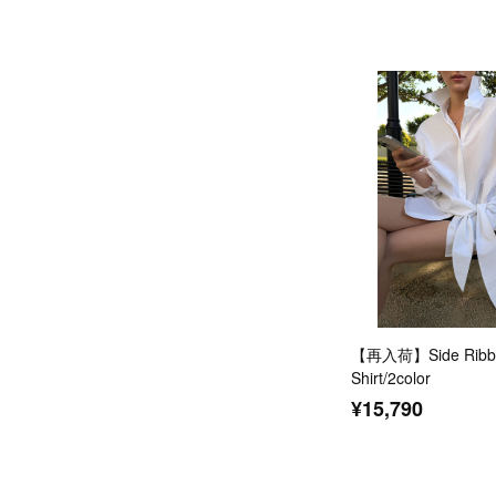
【再入荷】Side Ribbo
Shirt/2color
¥15,790