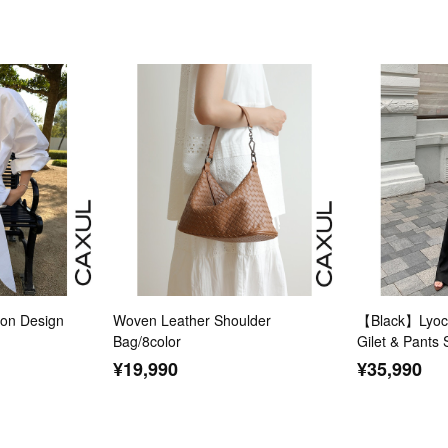
n Design
Woven Leather Shoulder
【Black】Lyoce
Bag/8color
Gilet & Pants 
¥19,990
¥35,990