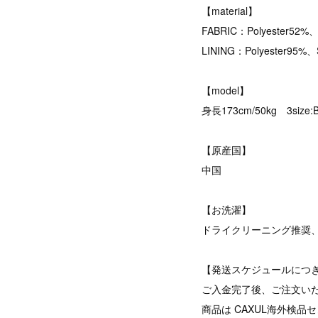
【material】
FABRIC：Polyester52%
LINING：Polyester95%
【model】
身長173cm/50kg 3size:
【原産国】
中国
【お洗濯】
ドライクリーニング推奨
【発送スケジュールにつ
ご入金完了後、ご注文い
商品は CAXUL海外検