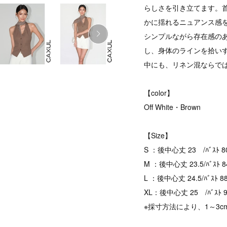
らしさを引き立てます。
かに揺れるニュアンス感
シンプルながら存在感の
し、身体のラインを拾い
中にも、リネン混ならで
【color】
Off White・Brown
【Size】
S ：後中心丈 23 /ﾊﾞｽﾄ 80
M ：後中心丈 23.5/ﾊﾞｽﾄ 8
L ：後中心丈 24.5/ﾊﾞｽﾄ 88
XL：後中心丈 25 /ﾊﾞｽﾄ 93
※採寸方法により、1～3