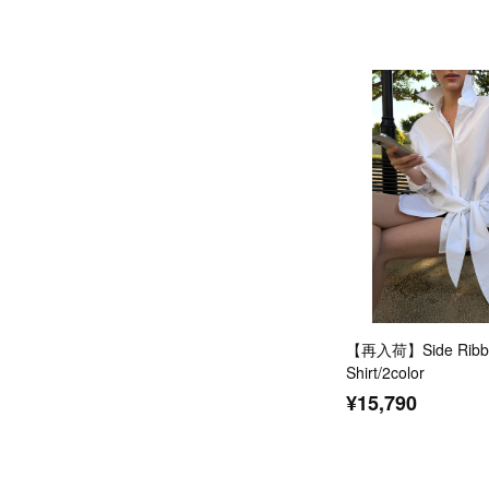
【再入荷】Side Ribbo
Shirt/2color
¥15,790