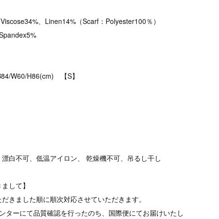
、Viscose34%、Linen14%（Scarf：Polyester100％）
、Spandex5%
B84/W60/H86(cm) 【S】
、漂白不可、低温アイロン、 乾燥機不可、吊るし干し
きまして】
ただきました順に順次対応させていただきます。
品センターにて品質確認を行ったのち、国際便にてお届けいたし