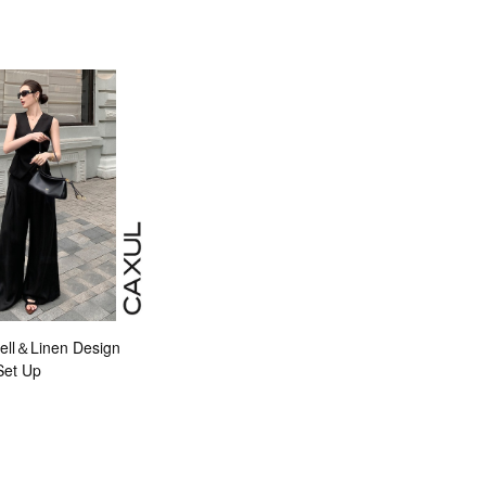
ll＆Linen Design
Set Up