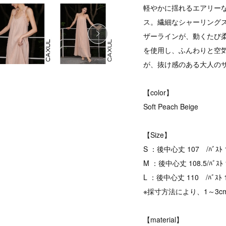
軽やかに揺れるエアリー
ス。繊細なシャーリング
ザーラインが、動くたび
を使用し、ふんわりと空
が、抜け感のある大人の
【color】
Soft Peach Beige
【Size】
S ：後中心丈 107 /ﾊﾞｽﾄ 1
M ：後中心丈 108.5/ﾊﾞｽﾄ 1
L ：後中心丈 110 /ﾊﾞｽﾄ 1
※採寸方法により、1～3
【material】