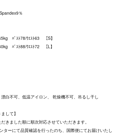
%、Spandex9％
kg ﾊﾞｽﾄ78/ｳｴｽﾄ63 【S】
g ﾊﾞｽﾄ88/ｳｴｽﾄ72 【L】
、漂白不可、低温アイロン、 乾燥機不可、吊るし干し
きまして】
ただきました順に順次対応させていただきます。
品センターにて品質確認を行ったのち、国際便にてお届けいたし