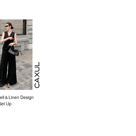
ll＆Linen Design
Set Up