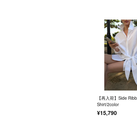
【再入荷】Side Ribbo
Shirt/2color
¥15,790