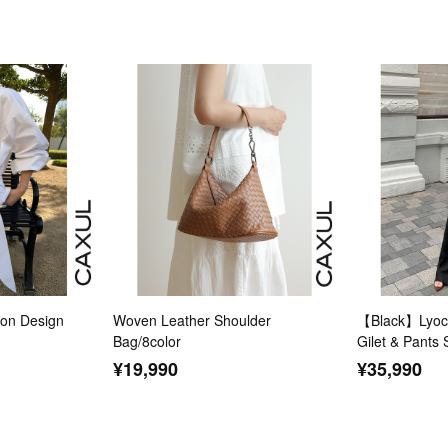
n Design
Woven Leather Shoulder
【Black】Lyoce
Bag/8color
Gilet & Pants 
¥19,990
¥35,990