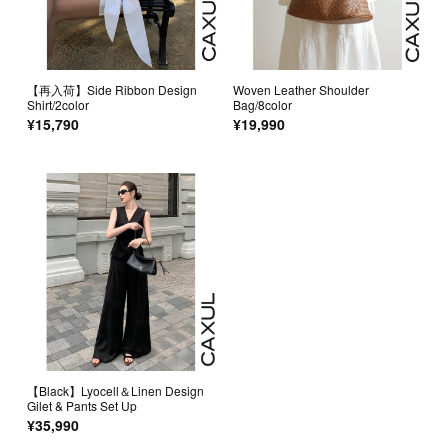
【再入荷】Side Ribbon Design
Woven Leather Shoulder
Shirt/2color
Bag/8color
¥15,790
¥19,990
【Black】Lyocell＆Linen Design
Gilet & Pants Set Up
¥35,990