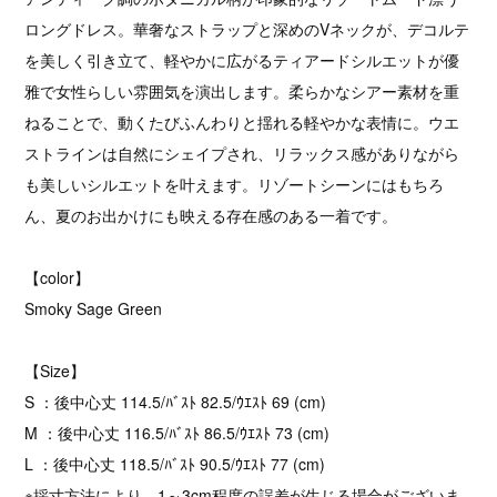
ロングドレス。華奢なストラップと深めのVネックが、デコルテ
を美しく引き立て、軽やかに広がるティアードシルエットが優
雅で女性らしい雰囲気を演出します。柔らかなシアー素材を重
ねることで、動くたびふんわりと揺れる軽やかな表情に。ウエ
ストラインは自然にシェイプされ、リラックス感がありながら
も美しいシルエットを叶えます。リゾートシーンにはもちろ
ん、夏のお出かけにも映える存在感のある一着です。
【color】
Smoky Sage Green
【Size】
S ：後中心丈 114.5/ﾊﾞｽﾄ 82.5/ｳｴｽﾄ 69 (cm)
M ：後中心丈 116.5/ﾊﾞｽﾄ 86.5/ｳｴｽﾄ 73 (cm)
L ：後中心丈 118.5/ﾊﾞｽﾄ 90.5/ｳｴｽﾄ 77 (cm)
※採寸方法により、1～3cm程度の誤差が生じる場合がございま