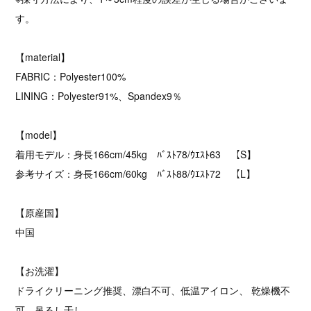
す。
【material】
FABRIC：Polyester100%
LINING：Polyester91%、Spandex9％
【model】
着用モデル：身長166cm/45kg ﾊﾞｽﾄ78/ｳｴｽﾄ63 【S】
参考サイズ：身長166cm/60kg ﾊﾞｽﾄ88/ｳｴｽﾄ72 【L】
【原産国】
中国
【お洗濯】
ドライクリーニング推奨、漂白不可、低温アイロン、 乾燥機不
可、吊るし干し