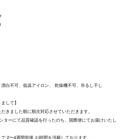
r
r
、漂白不可、低温アイロン、 乾燥機不可、吊るし干し
きまして】
ただきました順に順次対応させていただきます。
品センターにて品質確認を行ったのち、国際便にてお届けいたし
で 2〜4週間前後 お時間を頂戴しております。