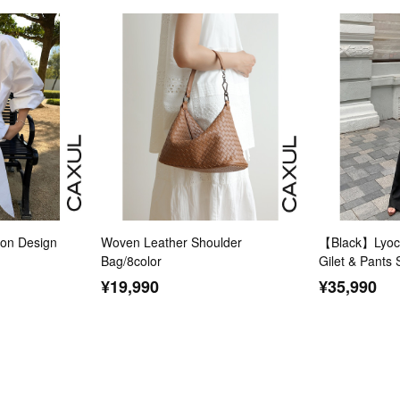
n Design
Woven Leather Shoulder
【Black】Lyoce
Bag/8color
Gilet & Pants 
¥19,990
¥35,990