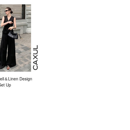
ll＆Linen Design
Set Up