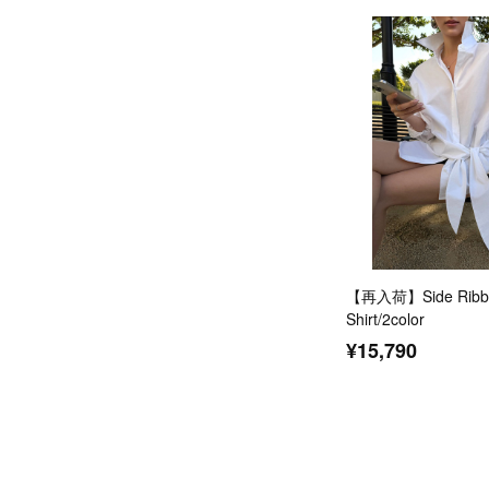
【再入荷】Side Ribbo
Shirt/2color
¥15,790