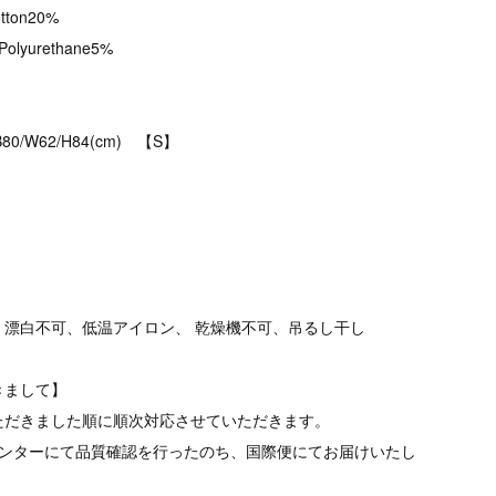
tton20%
Polyurethane5%
B80/W62/H84(cm) 【S】
、漂白不可、低温アイロン、 乾燥機不可、吊るし干し
きまして】
ただきました順に順次対応させていただきます。
品センターにて品質確認を行ったのち、国際便にてお届けいたし