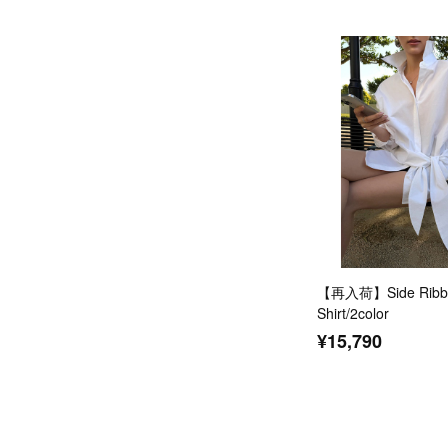
【再入荷】Side Ribbo
Shirt/2color
¥15,790