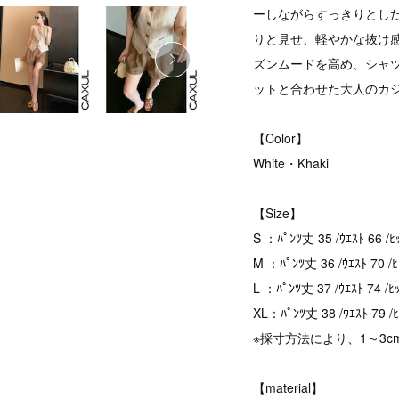
ーしながらすっきりとし
りと見せ、軽やかな抜け
ズンムードを高め、シャ
ットと合わせた大人のカ
【Color】
White・Khaki
【Size】
S ：ﾊﾟﾝﾂ丈 35 /ｳｴｽﾄ 66 /ﾋ
M ：ﾊﾟﾝﾂ丈 36 /ｳｴｽﾄ 70 /
L ：ﾊﾟﾝﾂ丈 37 /ｳｴｽﾄ 74 /ﾋ
XL：ﾊﾟﾝﾂ丈 38 /ｳｴｽﾄ 79 /
※採寸方法により、1～3
【material】