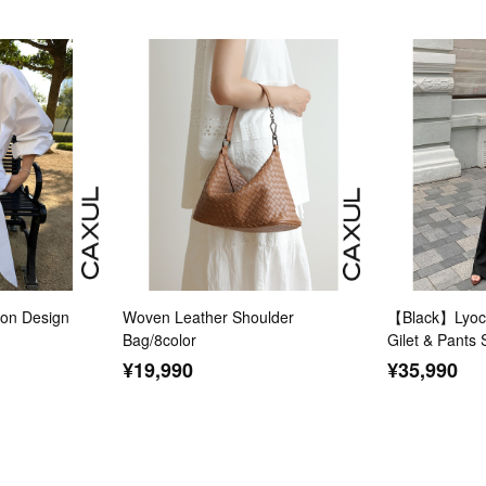
n Design
Woven Leather Shoulder
【Black】Lyoce
Bag/8color
Gilet & Pants 
¥19,990
¥35,990