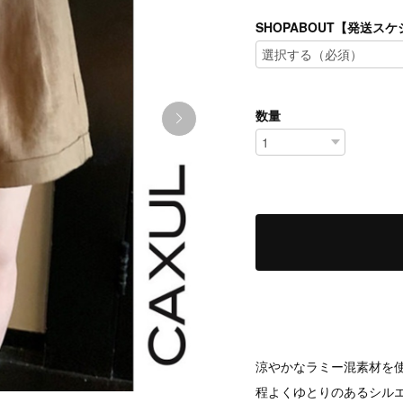
SHOPABOUT【発送
数量
涼やかなラミー混素材を
程よくゆとりのあるシル