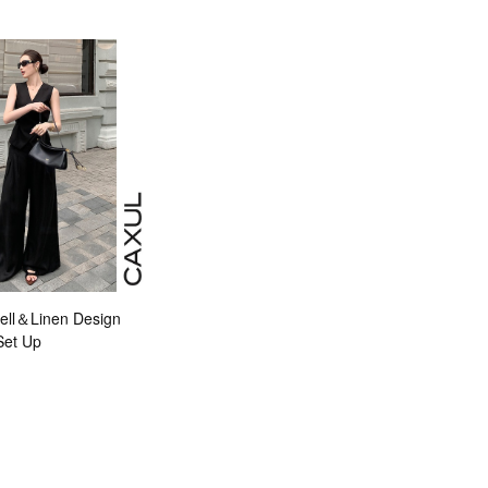
ll＆Linen Design
Set Up