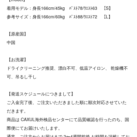
着用モデル：身長166cm/45kg ﾊﾞｽﾄ78/ｳｴｽﾄ63 【S】
参考サイズ：身長166cm/60kg ﾊﾞｽﾄ88/ｳｴｽﾄ72 【L】
【原産国】
中国
【お洗濯】
ドライクリーニング推奨、漂白不可、低温アイロン、 乾燥機不
可、吊るし干し
【発送スケジュールにつきまして】
ご入金完了後、ご注文いただきました順に順次対応させていた
だきます。
商品は CAXUL海外検品センターにて品質確認を行ったのち、国
際便にてお届けいたします。
通常、ご注文からお届けまで 2〜4週間前後 お時間を頂戴してお