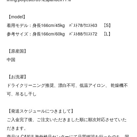
【model】
着用モデル：身長166cm/45kg ﾊﾞｽﾄ78/ｳｴｽﾄ63 【S】
参考サイズ：身長166cm/60kg ﾊﾞｽﾄ88/ｳｴｽﾄ72 【L】
【原産国】
中国
【お洗濯】
ドライクリーニング推奨、漂白不可、低温アイロン、 乾燥機不
可、吊るし干し
【発送スケジュールにつきまして】
ご入金完了後、ご注文いただきました順に順次対応させていた
だきます。
商品は CAXUL海外検品センターにて品質確認を行ったのち、国