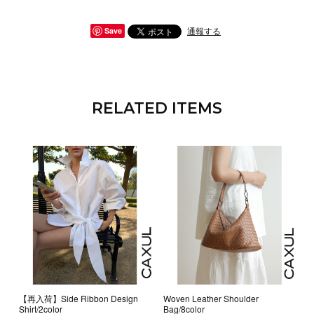
通報する
Save
RELATED ITEMS
【再入荷】Side Ribbon Design
Woven Leather Shoulder
Shirt/2color
Bag/8color