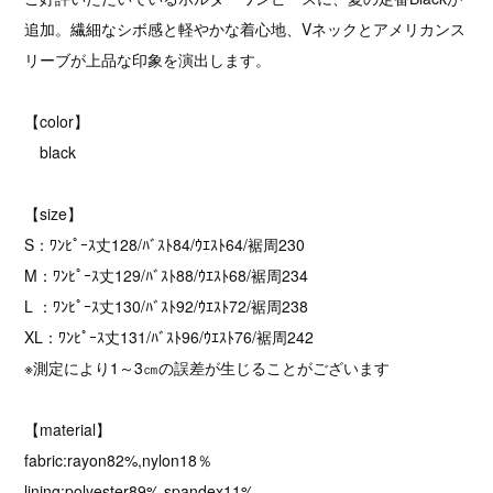
追加。繊細なシボ感と軽やかな着心地、Vネックとアメリカンス
リーブが上品な印象を演出します。
【color】
black
【size】
S：ﾜﾝﾋﾟｰｽ丈128/ﾊﾞｽﾄ84/ｳｴｽﾄ64/裾周230
M：ﾜﾝﾋﾟｰｽ丈129/ﾊﾞｽﾄ88/ｳｴｽﾄ68/裾周234
L ：ﾜﾝﾋﾟｰｽ丈130/ﾊﾞｽﾄ92/ｳｴｽﾄ72/裾周238
XL：ﾜﾝﾋﾟｰｽ丈131/ﾊﾞｽﾄ96/ｳｴｽﾄ76/裾周242
※測定により1～3㎝の誤差が生じることがございます
【material】
fabric:rayon82%,nylon18％
lining:polyester89%,spandex11%