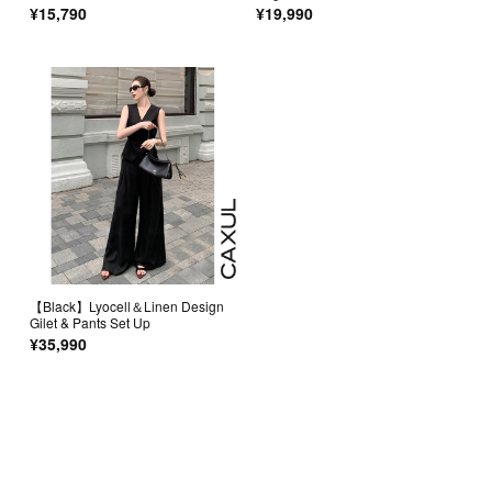
¥15,790
¥19,990
【Black】Lyocell＆Linen Design
Gilet & Pants Set Up
¥35,990