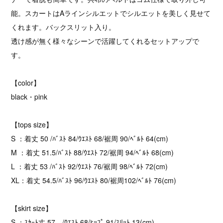
能。スカートはAラインシルエットでシルエットを美しく見せて
くれます。バックスリット入り。
透け感が無く様々なシーンで活躍してくれるセットアップで
す。
【color】
black・pink
【tops size】
S ：着丈 50 /ﾊﾞｽﾄ 84/ｳｴｽﾄ 68/裾周 90/ﾍﾞﾙﾄ 64(cm)
M ：着丈 51.5/ﾊﾞｽﾄ 88/ｳｴｽﾄ 72/裾周 94/ﾍﾞﾙﾄ 68(cm)
L ：着丈 53 /ﾊﾞｽﾄ 92/ｳｴｽﾄ 76/裾周 98/ﾍﾞﾙﾄ 72(cm)
XL：着丈 54.5/ﾊﾞｽﾄ 96/ｳｴｽﾄ 80/裾周102/ﾍﾞﾙﾄ 76(cm)
【skirt size】
S ：ｽｶｰﾄ丈 57 /ｳｴｽﾄ 68/ﾋｯﾌﾟ 91/ｽﾘｯﾄ 13(cm)