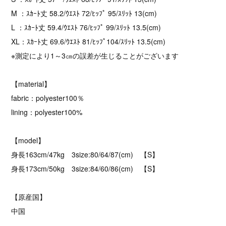
M ：ｽｶｰﾄ丈 58.2/ｳｴｽﾄ 72/ﾋｯﾌﾟ 95/ｽﾘｯﾄ 13(cm)
L ：ｽｶｰﾄ丈 59.4/ｳｴｽﾄ 76/ﾋｯﾌﾟ 99/ｽﾘｯﾄ 13.5(cm)
XL：ｽｶｰﾄ丈 69.6/ｳｴｽﾄ 81/ﾋｯﾌﾟ104/ｽﾘｯﾄ 13.5(cm)
※測定により1～3㎝の誤差が生じることがございます
【material】
fabric：polyester100％
lining：polyester100%
【model】
身長163cm/47kg 3size:80/64/87(cm) 【S】
身長173cm/50kg 3size:84/60/86(cm) 【S】
【原産国】
中国