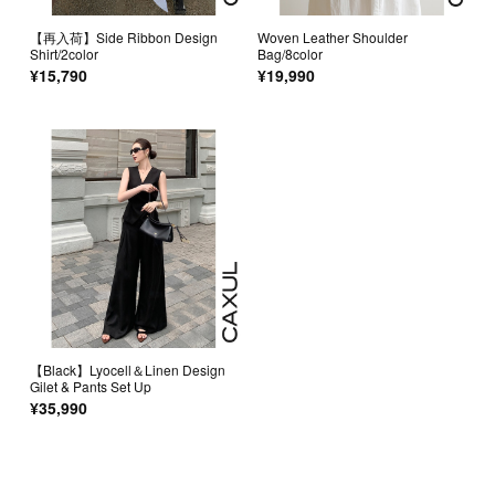
【再入荷】Side Ribbon Design
Woven Leather Shoulder
Shirt/2color
Bag/8color
¥15,790
¥19,990
【Black】Lyocell＆Linen Design
Gilet & Pants Set Up
¥35,990