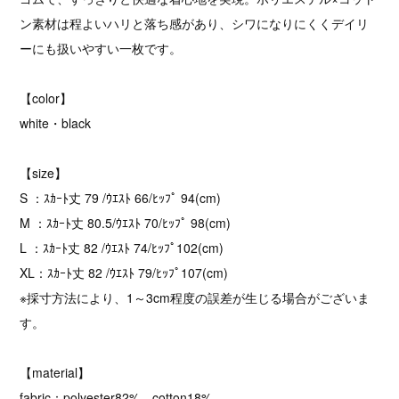
ン素材は程よいハリと落ち感があり、シワになりにくくデイリ
ーにも扱いやすい一枚です。
【color】
white・black
【size】
S ：ｽｶｰﾄ丈 79 /ｳｴｽﾄ 66/ﾋｯﾌﾟ 94(cm)
M ：ｽｶｰﾄ丈 80.5/ｳｴｽﾄ 70/ﾋｯﾌﾟ 98(cm)
L ：ｽｶｰﾄ丈 82 /ｳｴｽﾄ 74/ﾋｯﾌﾟ102(cm)
XL：ｽｶｰﾄ丈 82 /ｳｴｽﾄ 79/ﾋｯﾌﾟ107(cm)
※採寸方法により、1～3cm程度の誤差が生じる場合がございま
す。
【material】
fabric：polyester82%、cotton18%