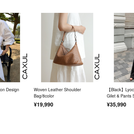
n Design
Woven Leather Shoulder
【Black】Lyoce
Bag/8color
Gilet & Pants 
¥19,990
¥35,990