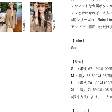
ンやマットな金属ボタン
ンツと合わせれば、大人
※同シリーズの「Retro Linen
アップでご着用いただけ
【color】
Gold
【Size】
S ：着丈 67 /ﾊﾞｽﾄ 92/肩
M ：着丈 68.5/ﾊﾞｽﾄ 96/肩
L ：着丈 70 /ﾊﾞｽﾄ100/
XL ：着丈 71.5/ﾊﾞｽﾄ105 
※採寸方法により、1～3
【material】