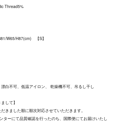
lic Thread5%
B81/W65/H87(cm) 【S】
、漂白不可、低温アイロン、 乾燥機不可、吊るし干し
きまして】
ただきました順に順次対応させていただきます。
品センターにて品質確認を行ったのち、国際便にてお届けいたし