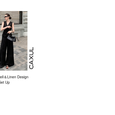
ll＆Linen Design
Set Up