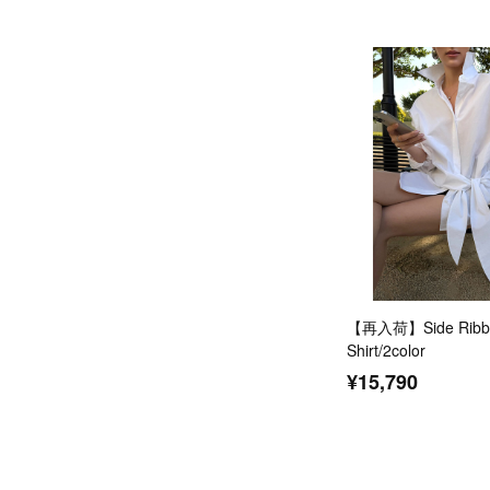
【再入荷】Side Ribbo
Shirt/2color
¥15,790