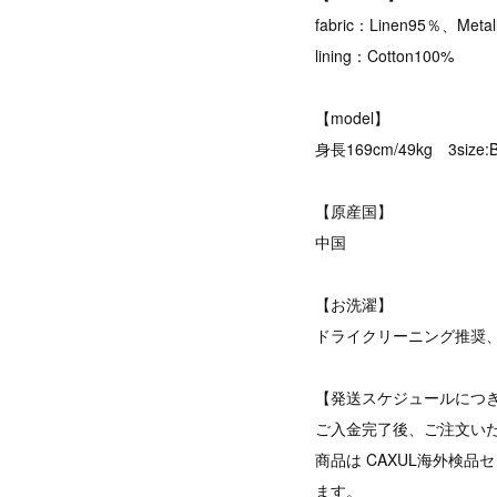
fabric：Linen95％、Metal
lining：Cotton100%
【model】
身長169cm/49kg 3size:
【原産国】
中国
【お洗濯】
ドライクリーニング推奨
【発送スケジュールにつ
ご入金完了後、ご注文い
商品は CAXUL海外検
ます。