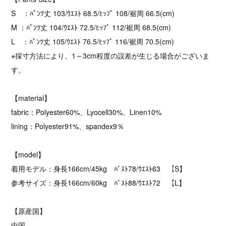
S ：ﾊﾟﾝﾂ丈 103/ｳｴｽﾄ 68.5/ﾋｯﾌﾟ 108/裾周 66.5(cm)
M ：ﾊﾟﾝﾂ丈 104/ｳｴｽﾄ 72.5/ﾋｯﾌﾟ 112/裾周 68.5(cm)
L ：ﾊﾟﾝﾂ丈 105/ｳｴｽﾄ 76.5/ﾋｯﾌﾟ 116/裾周 70.5(cm)
※採寸方法により、1～3cm程度の誤差が生じる場合がございま
す。
【material】
fabric：Polyester60%、Lyocell30%、Linen10%
lining：Polyester91%、spandex9％
【model】
着用モデル：身長166cm/45kg ﾊﾞｽﾄ78/ｳｴｽﾄ63 【S】
参考サイズ：身長166cm/60kg ﾊﾞｽﾄ88/ｳｴｽﾄ72 【L】
【原産国】
中国