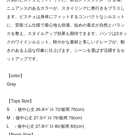
ニュアンスのあるカラーが、スタイリングに奥行きをプラスし
ます。ビスチェは身体にフィットするコンパクトなシルエット
に、背面ゴム仕様で着心地も快適。短めの着丈が自然とバラン
スを整え、スタイルアップ効果も期待できます。パンツは2タッ
クのワイドシルエット。軽やかな素材と美しいドレープが、動
きのある上品な印象に仕上げます。シーンを選ばず活躍するセ
ットアップです。
【color】
Gray
【Tops Size】
S ：後中心丈 26.8/ﾊﾞｽﾄ 72/裾周 75(cm)
M ：後中心丈 27.3/ﾊﾞｽﾄ 76/裾周 79(cm)
L ：後中心丈 27.8/ﾊﾞｽﾄ 80/裾周 83(cm)
【Pants Size】