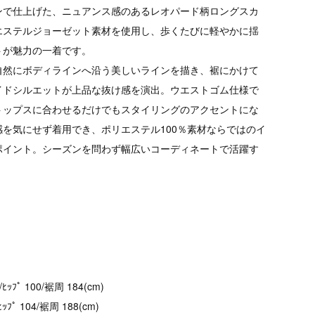
ンで仕上げた、ニュアンス感のあるレオパード柄ロングスカ
エステルジョーゼット素材を使用し、歩くたびに軽やかに揺
トが魅力の一着です。
自然にボディラインへ沿う美しいラインを描き、裾にかけて
イドシルエットが上品な抜け感を演出。ウエストゴム仕様で
トップスに合わせるだけでもスタイリングのアクセントにな
を気にせず着用でき、ポリエステル100％素材ならではのイ
ポイント。シーズンを問わず幅広いコーディネートで活躍す
/ﾋｯﾌﾟ 100/裾周 184(cm)
/ﾋｯﾌﾟ 104/裾周 188(cm)