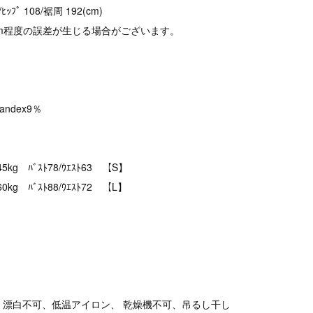
/ﾋｯﾌﾟ 108/裾周 192(cm)
cm程度の誤差が生じる場合がございます。
pandex9％
kg ﾊﾞｽﾄ78/ｳｴｽﾄ63 【S】
g ﾊﾞｽﾄ88/ｳｴｽﾄ72 【L】
、漂白不可、低温アイロン、 乾燥機不可、吊るし干し