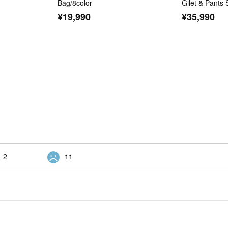
Bag/8color
Gilet & Pants 
¥19,990
¥35,990
2
11