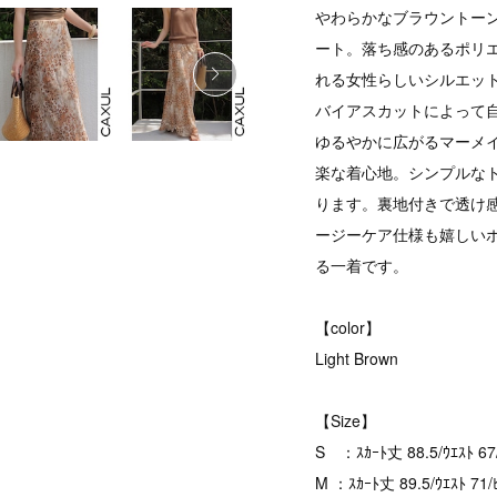
やわらかなブラウントー
ート。落ち感のあるポリ
れる女性らしいシルエッ
バイアスカットによって
ゆるやかに広がるマーメ
楽な着心地。シンプルな
ります。裏地付きで透け感
ージーケア仕様も嬉しい
る一着です。
【color】
Light Brown
【Size】
S ：ｽｶｰﾄ丈 88.5/ｳｴｽﾄ 67
M ：ｽｶｰﾄ丈 89.5/ｳｴｽﾄ 71