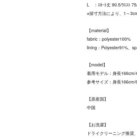
L ：ｽｶｰﾄ丈 90.5/ｳｴｽﾄ 75
※採寸方法により、1～3
【material】
fabric：polyester100%
lining：Polyester91%、s
【model】
着用モデル：身長166cm/45
参考サイズ：身長166cm/60k
【原産国】
中国
【お洗濯】
ドライクリーニング推奨