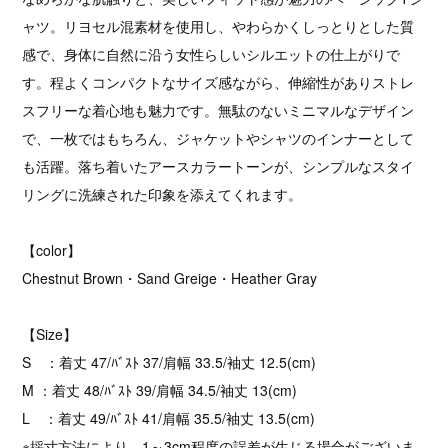
ャツ。リヨセル混素材を使用し、やわらかくしっとりとした質
感で、身体に自然に沿う女性らしいシルエットの仕上がりで
す。程よくコンパクトなサイズ感ながら、伸縮性がありストレ
スフリーな着心地も魅力です。無駄のないミニマルなデザイン
で、一枚ではもちろん、ジャケットやシャツのインナーとして
も活躍。落ち着いたアースカラートーンが、シンプルなスタイ
リングに洗練された印象を添えてくれます。
【color】
Chestnut Brown・Sand Greige・Heather Gray
【Size】
S ：着丈 47/ﾊﾞｽﾄ 37/肩幅 33.5/袖丈 12.5(cm)
M ：着丈 48/ﾊﾞｽﾄ 39/肩幅 34.5/袖丈 13(cm)
L ：着丈 49/ﾊﾞｽﾄ 41/肩幅 35.5/袖丈 13.5(cm)
※採寸方法により、1～3cm程度の誤差が生じる場合がございま