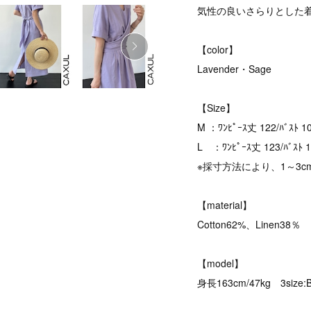
気性の良いさらりとした
【color】
Lavender・Sage
【Size】
M ：ﾜﾝﾋﾟｰｽ丈 122/ﾊﾞｽﾄ 
L ：ﾜﾝﾋﾟｰｽ丈 123/ﾊﾞｽﾄ 
※採寸方法により、1～3
【material】
Cotton62%、Linen38％
【model】
身長163cm/47kg 3size: