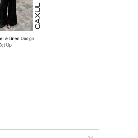
ll＆Linen Design
Set Up