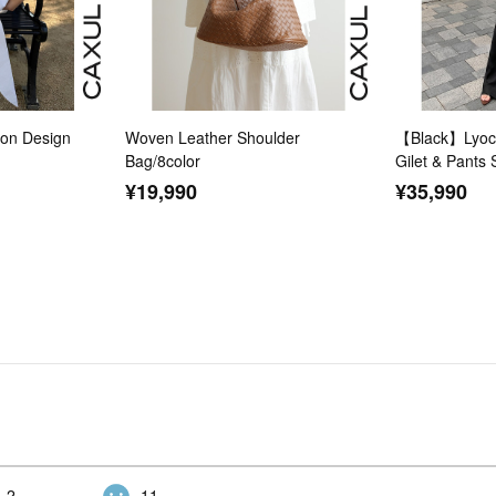
n Design
Woven Leather Shoulder
【Black】Lyoce
Bag/8color
Gilet & Pants 
¥19,990
¥35,990
2
11