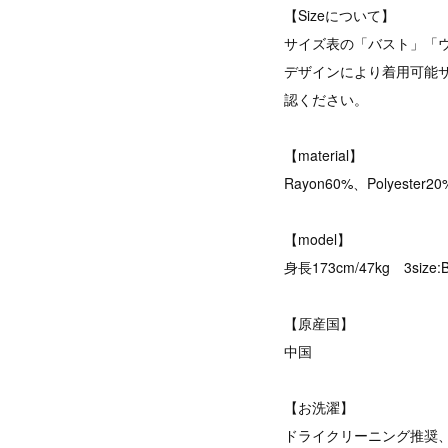
【Sizeについて】
サイズ表の「バスト」「
デザインにより着用可能
認ください。
【material】
Rayon60%、Polyester2
【model】
身長173cm/47kg 3size:
【原産国】
中国
【お洗濯】
ドライクリーニング推奨