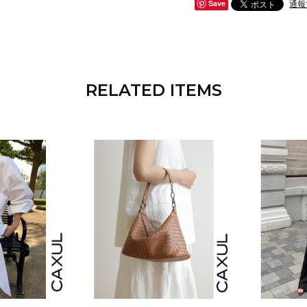
通報
Save
RELATED ITEMS