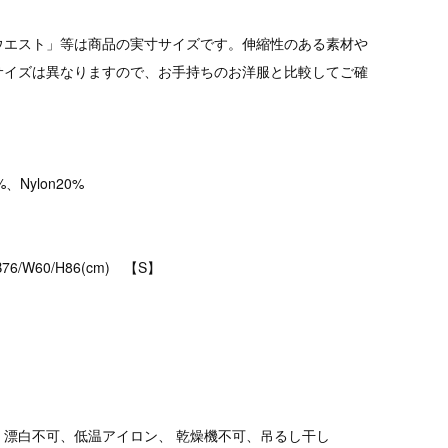
ウエスト」等は商品の実寸サイズです。伸縮性のある素材や
サイズは異なりますので、お手持ちのお洋服と比較してご確
0%、Nylon20%
B76/W60/H86(cm) 【S】
、漂白不可、低温アイロン、 乾燥機不可、吊るし干し