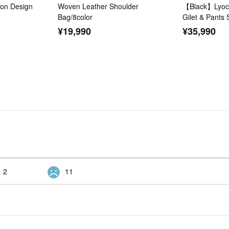
n Design
Woven Leather Shoulder
【Black】Lyoce
Bag/8color
Gilet & Pants 
¥19,990
¥35,990
2
11