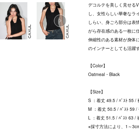
デコルテを美しく見せる
し、女性らしい華奢なラ
しらい、身ごろ部分は表
がら存在感のある一枚に
伸縮性のある素材が身体
のインナーとしても活躍
【Color】
Oatmeal・Black
【Size】
S ：着丈 49.5 / ﾊﾞｽﾄ 55 
M ：着丈 50.5 / ﾊﾞｽﾄ 59 
L ：着丈 51.5 / ﾊﾞｽﾄ 63 /
※採寸方法により、1～3