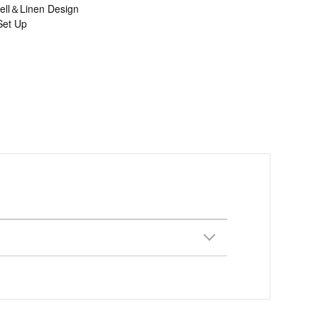
ll＆Linen Design
Set Up