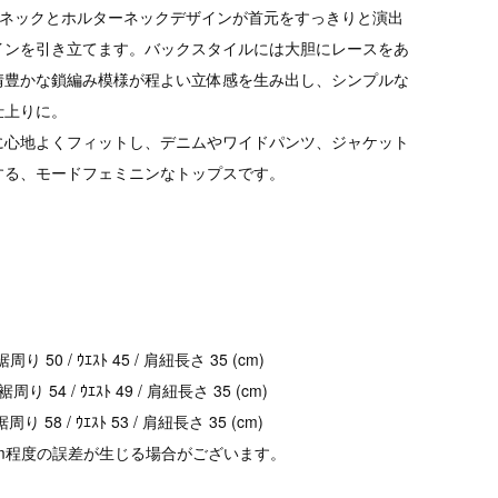
Vネックとホルターネックデザインが首元をすっきりと演出
インを引き立てます。バックスタイルには大胆にレースをあ
情豊かな鎖編み模様が程よい立体感を生み出し、シンプルな
仕上りに。
に心地よくフィットし、デニムやワイドパンツ、ジャケット
する、モードフェミニンなトップスです。
/ 裾周り 50 / ｳｴｽﾄ 45 / 肩紐長さ 35 (cm)
/ 裾周り 54 / ｳｴｽﾄ 49 / 肩紐長さ 35 (cm)
 裾周り 58 / ｳｴｽﾄ 53 / 肩紐長さ 35 (cm)
cm程度の誤差が生じる場合がございます。