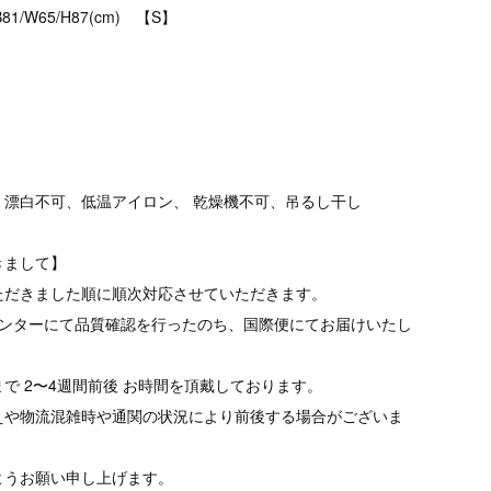
B81/W65/H87(cm) 【S】
、漂白不可、低温アイロン、 乾燥機不可、吊るし干し
きまして】
ただきました順に順次対応させていただきます。
品センターにて品質確認を行ったのち、国際便にてお届けいたし
で 2〜4週間前後 お時間を頂戴しております。
えや物流混雑時や通関の状況により前後する場合がございま
ようお願い申し上げます。