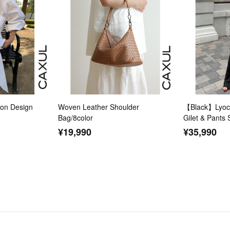
n Design
Woven Leather Shoulder
【Black】Lyoce
Bag/8color
Gilet & Pants 
¥19,990
¥35,990