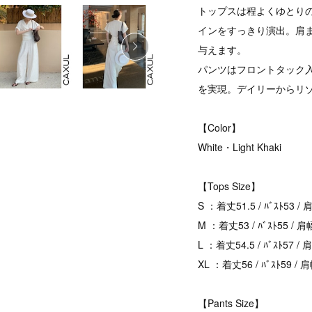
トップスは程よくゆとり
インをすっきり演出。肩
与えます。
パンツはフロントタック
を実現。デイリーからリ
【Color】
White・Light Khaki
【Tops Size】
S ：着丈51.5 / ﾊﾞｽﾄ53 / 
M ：着丈53 / ﾊﾞｽﾄ55 / 肩幅
L ：着丈54.5 / ﾊﾞｽﾄ57 / 
XL ：着丈56 / ﾊﾞｽﾄ59 / 肩
【Pants Size】