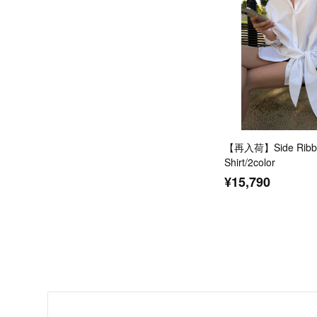
【再入荷】Side Ribbo
Shirt/2color
¥15,790