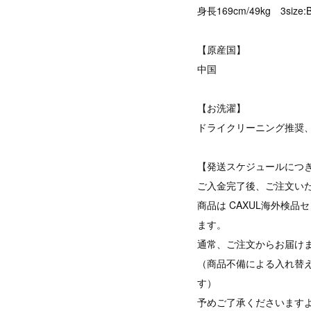
身長169cm/49kg 3size:
【原産国】
中国
【お洗濯】
ドライクリーニング推奨
【発送スケジュールにつ
ご入金完了後、ご注文い
商品は CAXUL海外検
ます。
通常、ご注文からお届けま
（商品不備による入れ替
す）
予めご了承くださいます