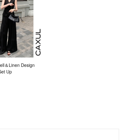
ll＆Linen Design
Set Up