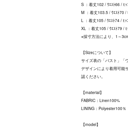
S ：着丈102 / ｳｴｽﾄ66 / ﾋ
M ：着丈103.5 / ｳｴｽﾄ70 / 
L ：着丈105 / ｳｴｽﾄ74 / ﾋｯ
XL ：着丈105 / ｳｴｽﾄ79 / ﾋ
※採寸方法により、1～3
【Sizeについて】
サイズ表の「バスト」「
デザインにより着用可能
認ください。
【material】
FABRIC：Linen100%
LINING：Polyester100％
【model】