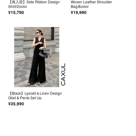
【再入荷】Side Ribbon Design
Woven Leather Shoulder
Shirt/2color
Bag/8color
¥15,790
¥19,990
【Black】Lyocell＆Linen Design
Gilet & Pants Set Up
¥35,990