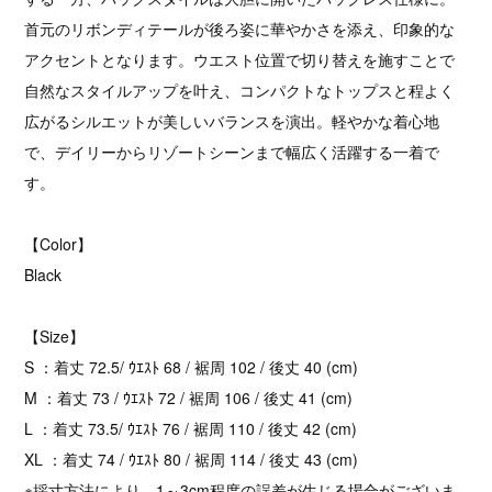
首元のリボンディテールが後ろ姿に華やかさを添え、印象的な
アクセントとなります。ウエスト位置で切り替えを施すことで
自然なスタイルアップを叶え、コンパクトなトップスと程よく
広がるシルエットが美しいバランスを演出。軽やかな着心地
で、デイリーからリゾートシーンまで幅広く活躍する一着で
す。
【Color】
Black
【Size】
S ：着丈 72.5/ ｳｴｽﾄ 68 / 裾周 102 / 後丈 40 (cm)
M ：着丈 73 / ｳｴｽﾄ 72 / 裾周 106 / 後丈 41 (cm)
L ：着丈 73.5/ ｳｴｽﾄ 76 / 裾周 110 / 後丈 42 (cm)
XL ：着丈 74 / ｳｴｽﾄ 80 / 裾周 114 / 後丈 43 (cm)
※採寸方法により、1～3cm程度の誤差が生じる場合がございま