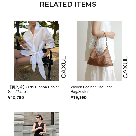
RELATED ITEMS
【再入荷】Side Ribbon Design
Woven Leather Shoulder
Shirt/2color
Bag/8color
¥15,790
¥19,990