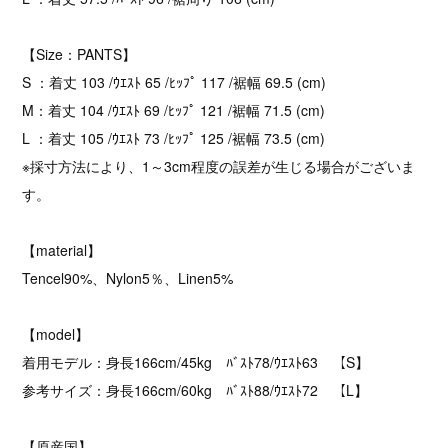
【Size：PANTS】
S ：着丈 103 /ｳｴｽﾄ 65 /ﾋｯﾌﾟ 117 /裾幅 69.5 (cm)
M：着丈 104 /ｳｴｽﾄ 69 /ﾋｯﾌﾟ 121 /裾幅 71.5 (cm)
L ：着丈 105 /ｳｴｽﾄ 73 /ﾋｯﾌﾟ 125 /裾幅 73.5 (cm)
※採寸方法により、1～3cm程度の誤差が生じる場合がございま
す。
【material】
Tencel90%、Nylon5％、Linen5%
【model】
着用モデル：身長166cm/45kg ﾊﾞｽﾄ78/ｳｴｽﾄ63 【S】
参考サイズ：身長166cm/60kg ﾊﾞｽﾄ88/ｳｴｽﾄ72 【L】
【原産国】