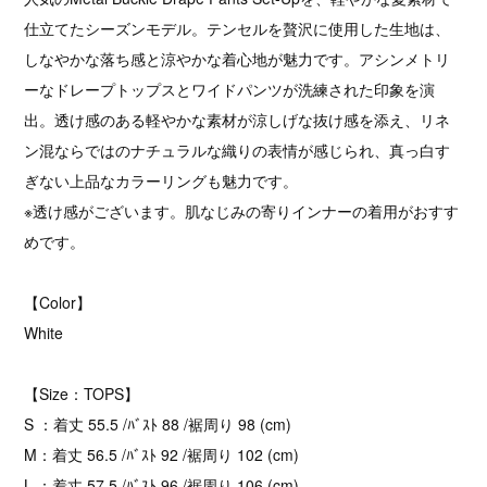
仕立てたシーズンモデル。テンセルを贅沢に使用した生地は、
しなやかな落ち感と涼やかな着心地が魅力です。アシンメトリ
ーなドレープトップスとワイドパンツが洗練された印象を演
出。透け感のある軽やかな素材が涼しげな抜け感を添え、リネ
ン混ならではのナチュラルな織りの表情が感じられ、真っ白す
ぎない上品なカラーリングも魅力です。
※透け感がございます。肌なじみの寄りインナーの着用がおすす
めです。
【Color】
White
【Size：TOPS】
S ：着丈 55.5 /ﾊﾞｽﾄ 88 /裾周り 98 (cm)
M：着丈 56.5 /ﾊﾞｽﾄ 92 /裾周り 102 (cm)
L ：着丈 57.5 /ﾊﾞｽﾄ 96 /裾周り 106 (cm)